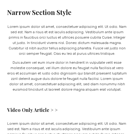
Narrow Section Style
Lorem ipsum dolor sit amet, consectetuer adipiscing elit. Ut odio. Nam
sed est. Nam a risus et est iaculis adipiscing. Vestibulum ante ipsum
primis in faucibus orci luctus et ultrices posuere cubilia Curae; Integer
ut justo. In tincidunt viverra nisl. Donec dictum malesuada magna.
Curabitur id nibh auctor tellus adipiscing pharetra. Fusce vel justo non
orci semper feugiat. Cras eu leo at purus ultrices tristique.
Duis autem vel eum iriure dolor in hendrerit in vulputate velit esse
molestie consequat, vel illum dolore eu feugiat nulla facilisis at vero
eros et accumsan et iusto odio dignissim qui blandit praesent luptatum
zzril delenit augue duis dolore te feugait nulla facilisi. Lorem ipsum
dolor sit amet, consectetuer adipiscing elit, sed diam nonummy nibh
euismod tincidunt ut laoreet dolore magna aliquam erat volutpat.
Video Only Article > >
Lorem ipsum dolor sit amet, consectetuer adipiscing elit. Ut odio. Nam
sed est. Nam a risus et est iaculis adipiscing. Vestibulum ante ipsum