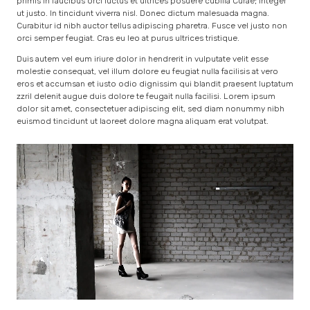
primis in faucibus orci luctus et ultrices posuere cubilia Curae; Integer
ut justo. In tincidunt viverra nisl. Donec dictum malesuada magna.
Curabitur id nibh auctor tellus adipiscing pharetra. Fusce vel justo non
orci semper feugiat. Cras eu leo at purus ultrices tristique.
Duis autem vel eum iriure dolor in hendrerit in vulputate velit esse
molestie consequat, vel illum dolore eu feugiat nulla facilisis at vero
eros et accumsan et iusto odio dignissim qui blandit praesent luptatum
zzril delenit augue duis dolore te feugait nulla facilisi. Lorem ipsum
dolor sit amet, consectetuer adipiscing elit, sed diam nonummy nibh
euismod tincidunt ut laoreet dolore magna aliquam erat volutpat.