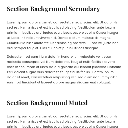
Section Background Secondary
Lorem ipsum dolor sit amet, consectetuer adipiscing elit. Ut odio. Nam
sed est. Nam a risus et est iaculis adipiscing. Vestibulum ante ipsum
primis in faucibus orci luctus et ultrices posuere cubilia Curae; Integer
ut justo. In tincidunt viverra nisl. Donec dictum malesuada magna.
Curabitur id nibh auctor tellus adipiscing pharetra. Fusce vel justo non
orci semper feugiat. Cras eu leo at purus ultrices tristique.
Duis autem vel eum iriure dolor in hendrerit in vulputate velit esse
molestie consequat, vel illum dolore eu feugiat nulla facilisis at vero
eros et accumsan et iusto odio dignissim qui blandit praesent luptatum
zzril delenit augue duis dolore te feugait nulla facilisi. Lorem ipsum
dolor sit amet, consectetuer adipiscing elit, sed diam nonummy nibh
euismod tincidunt ut laoreet dolore magna aliquam erat volutpat.
Section Background Muted
Lorem ipsum dolor sit amet, consectetuer adipiscing elit. Ut odio. Nam
sed est. Nam a risus et est iaculis adipiscing. Vestibulum ante ipsum
primis in faucibus orci luctus et ultrices posuere cubilia Curae; Integer