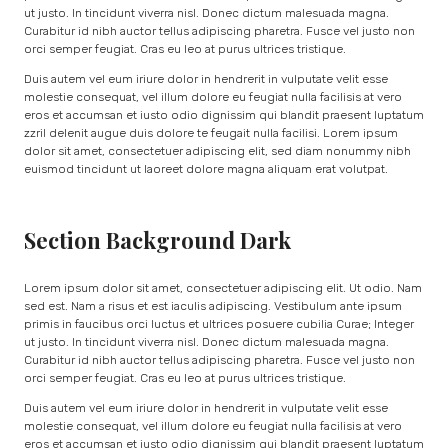
ut justo. In tincidunt viverra nisl. Donec dictum malesuada magna.
Curabitur id nibh auctor tellus adipiscing pharetra. Fusce vel justo non
orci semper feugiat. Cras eu leo at purus ultrices tristique.
Duis autem vel eum iriure dolor in hendrerit in vulputate velit esse
molestie consequat, vel illum dolore eu feugiat nulla facilisis at vero
eros et accumsan et iusto odio dignissim qui blandit praesent luptatum
zzril delenit augue duis dolore te feugait nulla facilisi. Lorem ipsum
dolor sit amet, consectetuer adipiscing elit, sed diam nonummy nibh
euismod tincidunt ut laoreet dolore magna aliquam erat volutpat.
Section Background Dark
Lorem ipsum dolor sit amet, consectetuer adipiscing elit. Ut odio. Nam
sed est. Nam a risus et est iaculis adipiscing. Vestibulum ante ipsum
primis in faucibus orci luctus et ultrices posuere cubilia Curae; Integer
ut justo. In tincidunt viverra nisl. Donec dictum malesuada magna.
Curabitur id nibh auctor tellus adipiscing pharetra. Fusce vel justo non
orci semper feugiat. Cras eu leo at purus ultrices tristique.
Duis autem vel eum iriure dolor in hendrerit in vulputate velit esse
molestie consequat, vel illum dolore eu feugiat nulla facilisis at vero
eros et accumsan et iusto odio dignissim qui blandit praesent luptatum