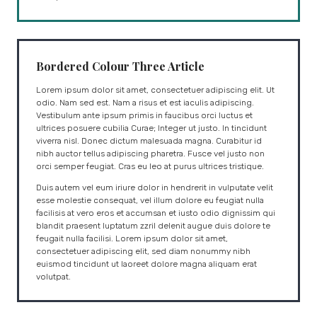
Bordered Colour Three Article
Lorem ipsum dolor sit amet, consectetuer adipiscing elit. Ut
odio. Nam sed est. Nam a risus et est iaculis adipiscing.
Vestibulum ante ipsum primis in faucibus orci luctus et
ultrices posuere cubilia Curae; Integer ut justo. In tincidunt
viverra nisl. Donec dictum malesuada magna. Curabitur id
nibh auctor tellus adipiscing pharetra. Fusce vel justo non
orci semper feugiat. Cras eu leo at purus ultrices tristique.
Duis autem vel eum iriure dolor in hendrerit in vulputate velit
esse molestie consequat, vel illum dolore eu feugiat nulla
facilisis at vero eros et accumsan et iusto odio dignissim qui
blandit praesent luptatum zzril delenit augue duis dolore te
feugait nulla facilisi. Lorem ipsum dolor sit amet,
consectetuer adipiscing elit, sed diam nonummy nibh
euismod tincidunt ut laoreet dolore magna aliquam erat
volutpat.