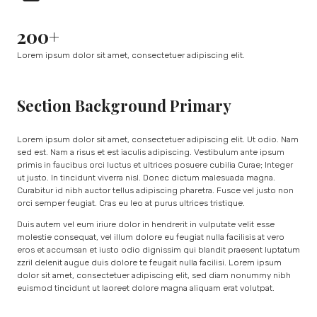
200+
Lorem ipsum dolor sit amet, consectetuer adipiscing elit.
Section Background Primary
Lorem ipsum dolor sit amet, consectetuer adipiscing elit. Ut odio. Nam
sed est. Nam a risus et est iaculis adipiscing. Vestibulum ante ipsum
primis in faucibus orci luctus et ultrices posuere cubilia Curae; Integer
ut justo. In tincidunt viverra nisl. Donec dictum malesuada magna.
Curabitur id nibh auctor tellus adipiscing pharetra. Fusce vel justo non
orci semper feugiat. Cras eu leo at purus ultrices tristique.
Duis autem vel eum iriure dolor in hendrerit in vulputate velit esse
molestie consequat, vel illum dolore eu feugiat nulla facilisis at vero
eros et accumsan et iusto odio dignissim qui blandit praesent luptatum
zzril delenit augue duis dolore te feugait nulla facilisi. Lorem ipsum
dolor sit amet, consectetuer adipiscing elit, sed diam nonummy nibh
euismod tincidunt ut laoreet dolore magna aliquam erat volutpat.