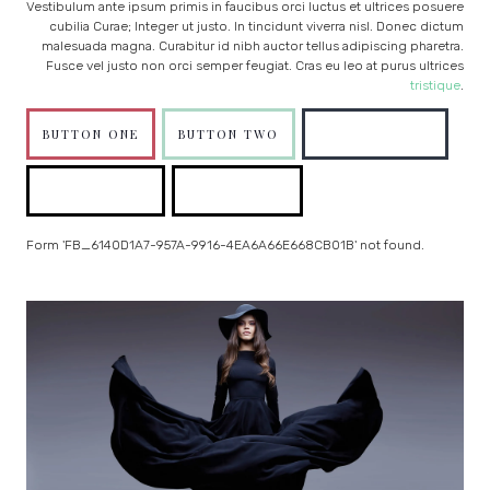
Vestibulum ante ipsum primis in faucibus orci luctus et ultrices posuere
cubilia Curae; Integer ut justo. In tincidunt viverra nisl. Donec dictum
malesuada magna. Curabitur id nibh auctor tellus adipiscing pharetra.
Fusce vel justo non orci semper feugiat. Cras eu leo at purus ultrices
tristique
.
BUTTON ONE
BUTTON TWO
BUTTON THREE
BUTTON FOUR
BUTTON FIVE
Form 'FB_6140D1A7-957A-9916-4EA6A66E668CB01B' not found.