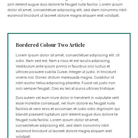
zzril delenit augue duis dolore te feugait nulla facilisi. Lorem ipsum
dolor sit amet, consectetuer adipiscing elit, sed diam nonummy nibh
euismod tincidunt ut laoreet dolore magna aliquam erat volutpat.
Bordered Colour Two Article
Lorem ipsum dolor sit amet, consectetuer adipiscing elit. Ut
odio. Nam sed est. Nam a risus et est iaculis adipiscing.
Vestibulum ante ipsum primis in faucibus orci luctus et
ultrices posuere cubilia Curae; Integer ut justo. In tincidunt
viverra nisl. Donec dictum malesuada magna. Curabitur id
nibh auctor tellus adipiscing pharetra. Fusce vel justo non
orci semper feugiat. Cras eu leo at purus ultrices tristique.
Duis autem vel eum iriure dolor in hendrerit in vulputate velit
esse molestie consequat, vel illum dolore eu feugiat nulla
facilisis at vero eros et accumsan et iusto odio dignissim qui
blandit praesent luptatum zzril delenit augue duis dolore te
feugait nulla facilisi. Lorem ipsum dolor sit amet,
consectetuer adipiscing elit, sed diam nonummy nibh
euismod tincidunt ut laoreet dolore magna aliquam erat
volutpat.