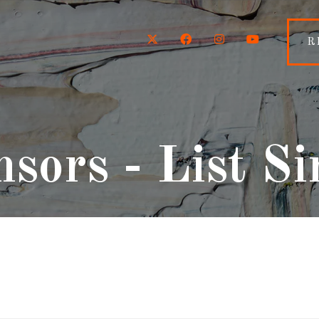
Twitter
Facebook
Instagram
YouTube
R
sors - List S