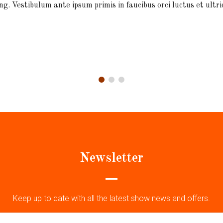
ng. Vestibulum ante ipsum primis in faucibus orci luctus et ultri
Newsletter
Keep up to date with all the latest show news and offers.