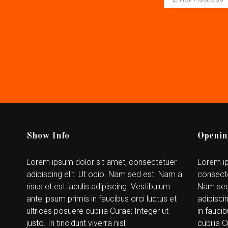
Show Info
Openin
Lorem ipsum dolor sit amet, consectetuer
Lorem ip
adipiscing elit. Ut odio. Nam sed est. Nam a
consecte
risus et est iaculis adipiscing. Vestibulum
Nam sed 
ante ipsum primis in faucibus orci luctus et
adipisci
ultrices posuere cubilia Curae; Integer ut
in faucib
justo. In tincidunt viverra nisl.
cubilia C